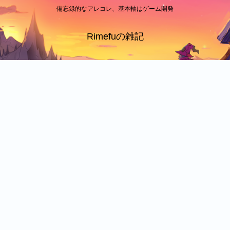
備忘録的なアレコレ、基本軸はゲーム開発
Rimefuの雑記