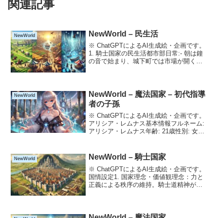
関連記事
NewWorld – 民生活
NewWorld
※ ChatGPTによるAI生成絵・企画です。
1. 騎士国家の民生活都市部日常:- 朝は鐘
の音で始まり、城下町では市場が開く。-
商人や鍛冶職人が城や騎士団へ商品を納
品するのが日課。- 騎士団の訓練風景が日
常の一部であり、街の子供たちはそれ...
NewWorld – 魔法国家 – 初代指導
NewWorld
者の子孫
※ ChatGPTによるAI生成絵・企画です。
アリシア・レムナス基本情報フルネーム:
アリシア・レムナス年齢: 21歳性別: 女性
役割: 初代指導者の血を引く「結界維持の
巫女」。魔法学院の首席卒業生。所属: 結
界守護団外見髪: 銀色で光沢の...
NewWorld – 騎士国家
NewWorld
※ ChatGPTによるAI生成絵・企画です。
国情設定1. 国家理念・価値観理念：力と
正義による秩序の維持。騎士道精神が根
付いており、強さが地位を決める傾向が
ある。価値観：武力だけでなく、民を守
る責務や忠誠が重視される。騎士たちは
民の模範と...
NewWorld – 魔法国家