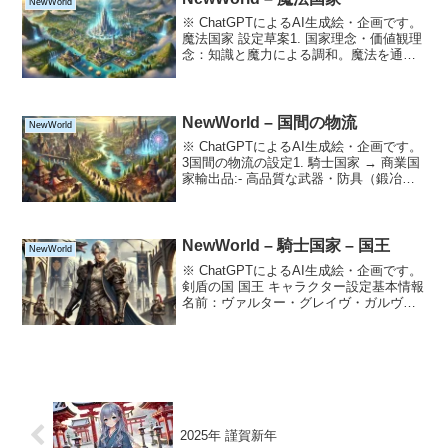
NewWorld
※ ChatGPTによるAI生成絵・企画です。
魔法国家 設定草案1. 国家理念・価値観理
念：知識と魔力による調和。魔法を通じ
て文明を発展させ、自然の力との共存を
目指す。価値観：知識と技術が力とさ
れ、学問や研究に貢献する者が尊敬され
る社会。2...
NewWorld – 国間の物流
NewWorld
※ ChatGPTによるAI生成絵・企画です。
3国間の物流の設定1. 騎士国家 → 商業国
家輸出品:- 高品質な武器・防具（鍛冶の
技術を活かした剣や鎧）。- 食料品（穀物
や加工食品など）。- 原材料（鉄鉱石や木
材など）。輸送手段:- 陸路：...
NewWorld – 騎士国家 – 国王
NewWorld
※ ChatGPTによるAI生成絵・企画です。
剣盾の国 国王 キャラクター設定基本情報
名前：ヴァルター・グレイヴ・ガルヴァ
ニア三世年齢：45歳性別：男性肩書き：
剣盾の国 国王称号：「白銀の守護王」、
「竜の誓約者」人物概要ヴァルター三世
は、若...
2025年 謹賀新年