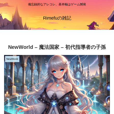
備忘録的なアレコレ、基本軸はゲーム開発
Rimefuの雑記
NewWorld – 魔法国家 – 初代指導者の子孫
NewWorld