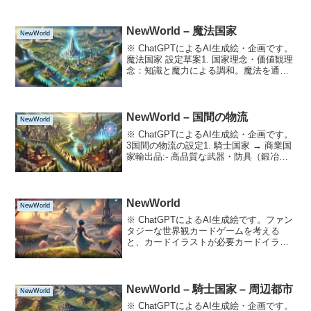
NewWorld – 魔法国家
NewWorld
※ ChatGPTによるAI生成絵・企画です。
魔法国家 設定草案1. 国家理念・価値観理
念：知識と魔力による調和。魔法を通じ
て文明を発展させ、自然の力との共存を
目指す。価値観：知識と技術が力とさ
れ、学問や研究に貢献する者が尊敬され
る社会。2...
NewWorld – 国間の物流
NewWorld
※ ChatGPTによるAI生成絵・企画です。
3国間の物流の設定1. 騎士国家 → 商業国
家輸出品:- 高品質な武器・防具（鍛冶の
技術を活かした剣や鎧）。- 食料品（穀物
や加工食品など）。- 原材料（鉄鉱石や木
材など）。輸送手段:- 陸路：...
NewWorld
NewWorld
※ ChatGPTによるAI生成絵です。ファン
タジーな世界観カードゲームを考える
と、カードイラストが必要カードイラス
トにはキャラクターが最適キャラクター
が多いほどカードが作成しやすいキャラ
クターが多いと設定や関連性があると増
やしやすいキャラ...
NewWorld – 騎士国家 – 周辺都市
NewWorld
※ ChatGPTによるAI生成絵・企画です。