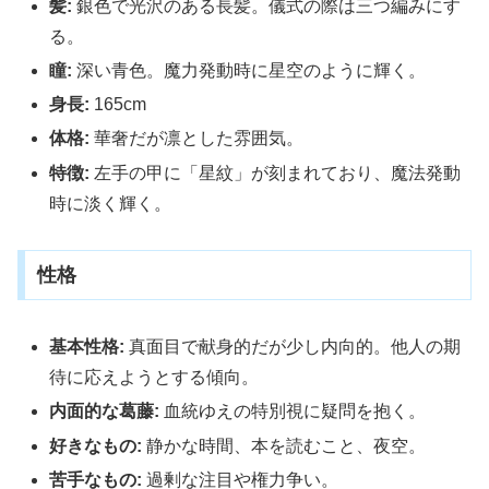
髪:
銀色で光沢のある長髪。儀式の際は三つ編みにす
る。
瞳:
深い青色。魔力発動時に星空のように輝く。
身長:
165cm
体格:
華奢だが凛とした雰囲気。
特徴:
左手の甲に「星紋」が刻まれており、魔法発動
時に淡く輝く。
性格
基本性格:
真面目で献身的だが少し内向的。他人の期
待に応えようとする傾向。
内面的な葛藤:
血統ゆえの特別視に疑問を抱く。
好きなもの:
静かな時間、本を読むこと、夜空。
苦手なもの:
過剰な注目や権力争い。