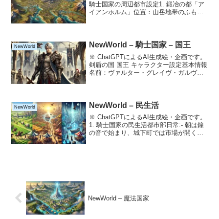
騎士国家の周辺都市設定1. 鍛冶の都「ア
イアンホルム」位置：山岳地帯のふもと
に位置し、豊富な鉱石資源に恵まれてい
る。役割：国家の武器や防具の製造拠
点。騎士団に納品される装備のほとんど
がここで作ら...
NewWorld – 騎士国家 – 国王
NewWorld
※ ChatGPTによるAI生成絵・企画です。
剣盾の国 国王 キャラクター設定基本情報
名前：ヴァルター・グレイヴ・ガルヴァ
ニア三世年齢：45歳性別：男性肩書き：
剣盾の国 国王称号：「白銀の守護王」、
「竜の誓約者」人物概要ヴァルター三世
は、若...
NewWorld – 民生活
NewWorld
※ ChatGPTによるAI生成絵・企画です。
1. 騎士国家の民生活都市部日常:- 朝は鐘
の音で始まり、城下町では市場が開く。-
商人や鍛冶職人が城や騎士団へ商品を納
品するのが日課。- 騎士団の訓練風景が日
常の一部であり、街の子供たちはそれ...
NewWorld – 魔法国家